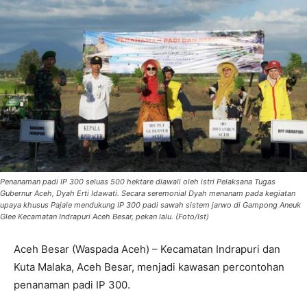
Penanaman padi IP 300 seluas 500 hektare diawali oleh istri Pelaksana Tugas
Gubernur Aceh, Dyah Erti Idawati. Secara seremonial Dyah menanam pada kegiatan
upaya khusus Pajale mendukung IP 300 padi sawah sistem jarwo di Gampong Aneuk
Glee Kecamatan Indrapuri Aceh Besar, pekan lalu. (Foto/Ist)
Aceh Besar (Waspada Aceh) – Kecamatan Indrapuri dan
Kuta Malaka, Aceh Besar, menjadi kawasan percontohan
penanaman padi IP 300.