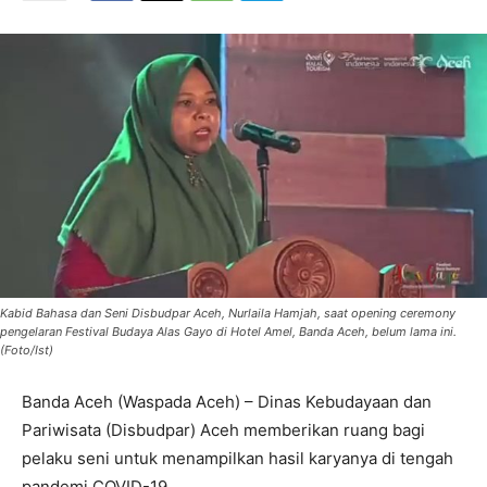
Kabid Bahasa dan Seni Disbudpar Aceh, Nurlaila Hamjah, saat opening ceremony
pengelaran Festival Budaya Alas Gayo di Hotel Amel, Banda Aceh, belum lama ini.
(Foto/Ist)
Banda Aceh (Waspada Aceh) – Dinas Kebudayaan dan
Pariwisata (Disbudpar) Aceh memberikan ruang bagi
pelaku seni untuk menampilkan hasil karyanya di tengah
pandemi COVID-19.