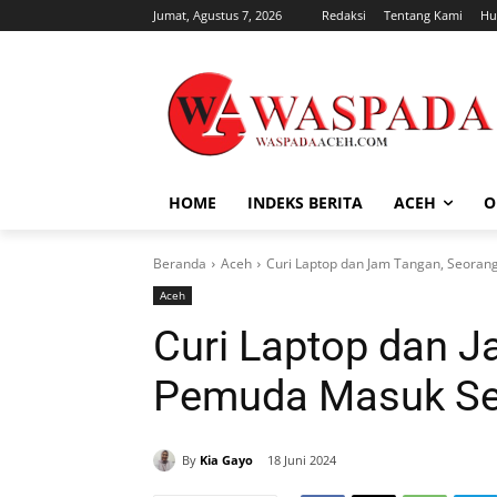
Jumat, Agustus 7, 2026
Redaksi
Tentang Kami
Hu
HOME
INDEKS BERITA
ACEH
O
Beranda
Aceh
Curi Laptop dan Jam Tangan, Seora
Aceh
Curi Laptop dan 
Pemuda Masuk Se
By
Kia Gayo
18 Juni 2024