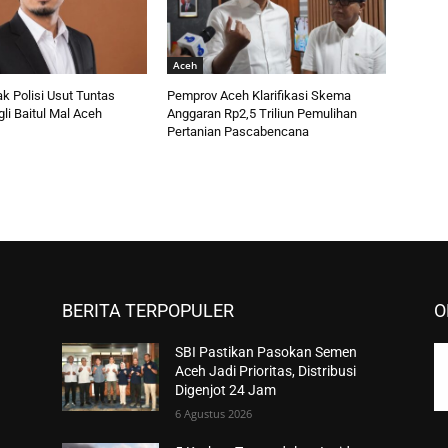
Aceh
k Polisi Usut Tuntas
Pemprov Aceh Klarifikasi Skema
li Baitul Mal Aceh
Anggaran Rp2,5 Triliun Pemulihan
Pertanian Pascabencana
BERITA TERPOPULER
O
SBI Pastikan Pasokan Semen
Aceh Jadi Prioritas, Distribusi
Digenjot 24 Jam
6 Agustus 2026