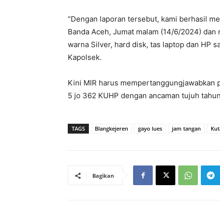
“Dengan laporan tersebut, kami berhasil m
Banda Aceh, Jumat malam (14/6/2024) dan 
warna Silver, hard disk, tas laptop dan HP 
Kapolsek.
Kini MIR harus mempertanggungjawabkan per
5 jo 362 KUHP dengan ancaman tujuh tahun 
TAGS
Blangkejeren
gayo lues
jam tangan
Kut
Bagikan