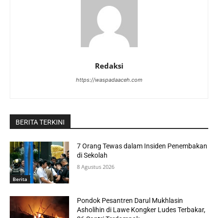
Redaksi
https://waspadaaceh.com
BERITA TERKINI
7 Orang Tewas dalam Insiden Penembakan
di Sekolah
8 Agustus 2026
Berita
Pondok Pesantren Darul Mukhlasin
Asholihin di Lawe Kongker Ludes Terbakar,