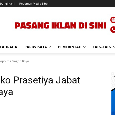
bungi Kami
Pedoman Media Siber
LAHRAGA
PARIWISATA
PEMERINTAH
LAIN-LAIN
 Kapolres Nagan Raya
ko Prasetiya Jabat
aya