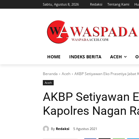
Sabtu, Agustus 8, 2026
Redaksi
Tentang Kami
Hu
HOME
INDEKS BERITA
ACEH
O
Beranda
Aceh
AKBP Setiyawan Eko Prasetiya Jabat
Aceh
AKBP Setiyawan E
Kapolres Nagan R
By
Redaksi
5 Agustus 2021