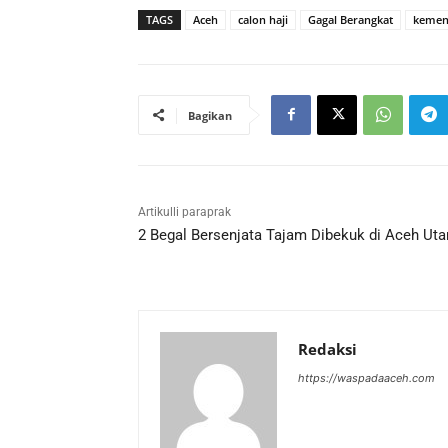
TAGS
Aceh
calon haji
Gagal Berangkat
kemen
Bagikan
Artikulli paraprak
2 Begal Bersenjata Tajam Dibekuk di Aceh Uta
Redaksi
https://waspadaaceh.com