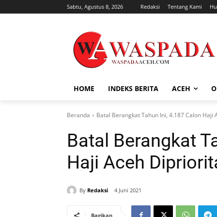
Sabtu, Agustus 8, 2026
Redaksi
Tentang Kami
Hu
HOME
INDEKS BERITA
ACEH
O
Beranda
Batal Berangkat Tahun Ini, 4.187 Calon Haji
Batal Berangkat Ta
Haji Aceh Diprior
By
Redaksi
4 Juni 2021
Bagikan