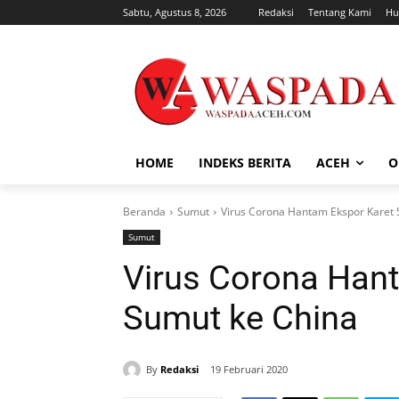
Sabtu, Agustus 8, 2026
Redaksi
Tentang Kami
Hu
HOME
INDEKS BERITA
ACEH
O
Beranda
Sumut
Virus Corona Hantam Ekspor Karet 
Sumut
Virus Corona Han
Sumut ke China
By
Redaksi
19 Februari 2020