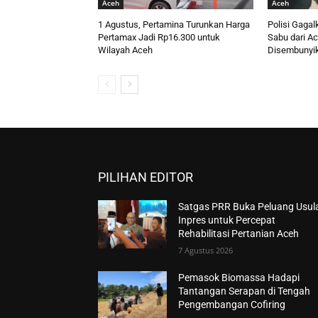
Aceh
Aceh
1 Agustus, Pertamina Turunkan Harga
Polisi Gaga
Pertamax Jadi Rp16.300 untuk
Sabu dari Ac
Wilayah Aceh
Disembunyika
PILIHAN EDITOR
Satgas PRR Buka Peluang Usul
Inpres untuk Percepat
Rehabilitasi Pertanian Aceh
7 Agustus 2026
Pemasok Biomassa Hadapi
Tantangan Serapan di Tengah
Pengembangan Cofiring