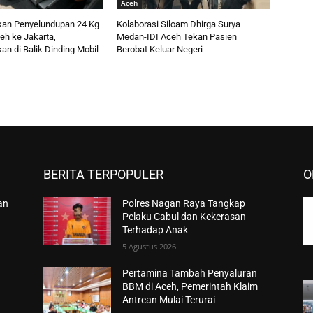
Aceh
lkan Penyelundupan 24 Kg
Kolaborasi Siloam Dhirga Surya
eh ke Jakarta,
Medan-IDI Aceh Tekan Pasien
n di Balik Dinding Mobil
Berobat Keluar Negeri
BERITA TERPOPULER
O
an
Polres Nagan Raya Tangkap
Pelaku Cabul dan Kekerasan
Terhadap Anak
5 Agustus 2026
Pertamina Tambah Penyaluran
BBM di Aceh, Pemerintah Klaim
Antrean Mulai Terurai