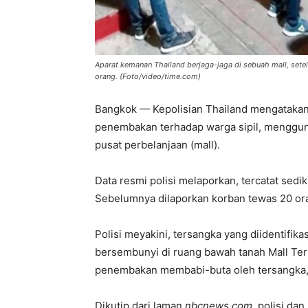
Aparat kemanan Thailand berjaga-jaga di sebuah mall, set
orang. (Foto/video/time.com)
Bangkok — Kepolisian Thailand mengatakan,
penembakan terhadap warga sipil, menggun
pusat perbelanjaan (mall).
Data resmi polisi melaporkan, tercatat sedi
Sebelumnya dilaporkan korban tewas 20 or
Polisi meyakini, tersangka yang diidentifi
bersembunyi di ruang bawah tanah Mall Termi
penembakan membabi-buta oleh tersangka, t
Dikutip dari laman
nbcnews.com
, polisi da