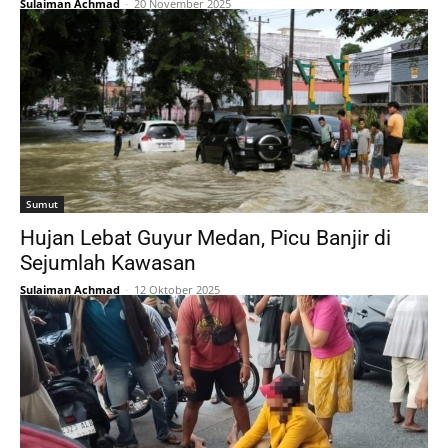
Sulaiman Achmad
-
20 November 2025
Sumut
Hujan Lebat Guyur Medan, Picu Banjir di
Sejumlah Kawasan
Sulaiman Achmad
-
12 Oktober 2025