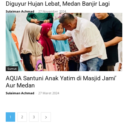
Diguyur Hujan Lebat, Medan Banjir Lagi
Sulaiman Achmad
-
27 November 2024
Sumut
AQUA Santuni Anak Yatim di Masjid Jami’
Aur Medan
Sulaiman Achmad
-
27 Maret 2024
1
2
3