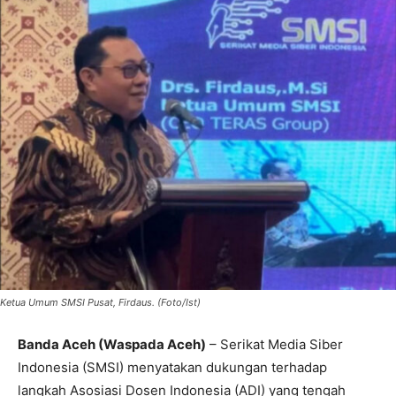
Ketua Umum SMSI Pusat, Firdaus. (Foto/Ist)
Banda Aceh (Waspada Aceh)
– Serikat Media Siber
Indonesia (SMSI) menyatakan dukungan terhadap
langkah Asosiasi Dosen Indonesia (ADI) yang tengah