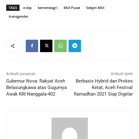
TAGS
e-ktp
kemendagri
MUI Pusat
Sekjen MUI
transgender
Artikulli paraprak
Artikulli tjetër
Gubernur Nova: Rakyat Aceh
Berbasis Hybrid dan Prokes
Belasungkawa atas Gugurnya
Ketat, Aceh Festival
Awak KRI Nanggala-402
Ramadhan 2021 Siap Digelar