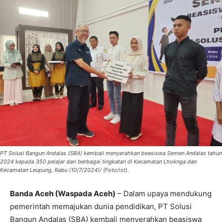
PT Solusi Bangun Andalas (SBA) kembali menyerahkan beasiswa Semen Andalas tahun
2024 kepada 350 pelajar dari berbagai tingkatan di Kecamatan Lhoknga dan
Kecamatan Leupung, Rabu (10/7/2024)/ (Foto/ist).
Banda Aceh (Waspada Aceh)
– Dalam upaya mendukung
pemerintah memajukan dunia pendidikan, PT Solusi
Bangun Andalas (SBA) kembali menyerahkan beasiswa