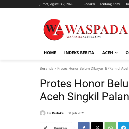
Jumat, Agustus 7, 2026
Redaksi
Tentang Kami
Hu
HOME
INDEKS BERITA
ACEH
O
Beranda
Protes Honor Belum Dibayar, BPKam di Aceh 
Protes Honor Bel
Aceh Singkil Pala
By
Redaksi
31 Juli 2021
Bagikan