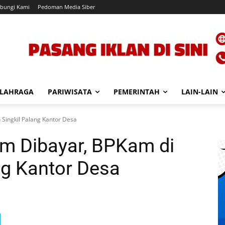
bungi Kami
Pedoman Media Siber
LAHRAGA
PARIWISATA
PEMERINTAH
LAIN-LAIN
Singkil Palang Kantor Desa
um Dibayar, BPKam di
ng Kantor Desa