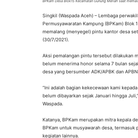
BPKam Desa Blok15 Kecamatan Gunung Meriah saat memalang
Singkil (Waspada Aceh) – Lembaga perwakila
Permusyawaratan Kampung (BPKam) Blok 15
memalang (menyegel) pintu kantor desa se
(30/7/2021).
Aksi pemalangan pintu tersebut dilakukan
belum menerima honor selama 7 bulan sejak
desa yang bersumber ADK/APBK dan APBN 
“Ini adalah bagian kekecewaan kami kepad
belum dibayarkan sejak Januari hingga Juli
Waspada.
Katanya, BPKam merupakan mitra kepala des
BPKam untuk musyawarah desa, termasuk 
kegiatan lainnya.