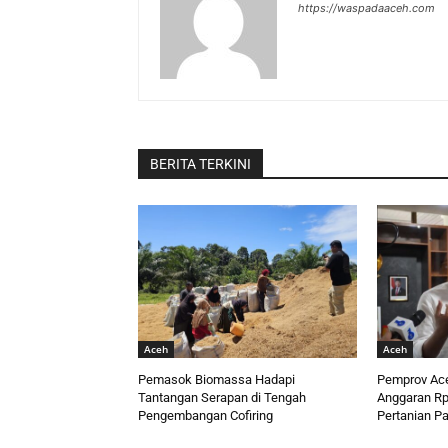
https://waspadaaceh.com
BERITA TERKINI
Aceh
Aceh
Pemasok Biomassa Hadapi
Pemprov Ace
Tantangan Serapan di Tengah
Anggaran Rp2
Pengembangan Cofiring
Pertanian P