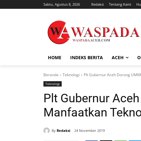
Sabtu, Agustus 8, 2026
Redaksi
Tentang Kami
Hu
HOME
INDEKS BERITA
ACEH
O
Beranda
Teknologi
Plt Gubernur Aceh Dorong UMKM
Teknologi
Plt Gubernur Ac
Manfaatkan Teknol
By
Redaksi
24 November 2019