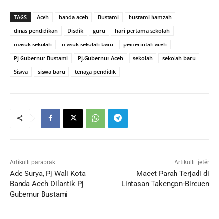
TAGS
Aceh
banda aceh
Bustami
bustami hamzah
dinas pendidikan
Disdik
guru
hari pertama sekolah
masuk sekolah
masuk sekolah baru
pemerintah aceh
Pj Gubernur Bustami
Pj.Gubernur Aceh
sekolah
sekolah baru
Siswa
siswa baru
tenaga pendidik
Artikulli paraprak
Artikulli tjetër
Ade Surya, Pj Wali Kota
Macet Parah Terjadi di
Banda Aceh Dilantik Pj
Lintasan Takengon-Bireuen
Gubernur Bustami