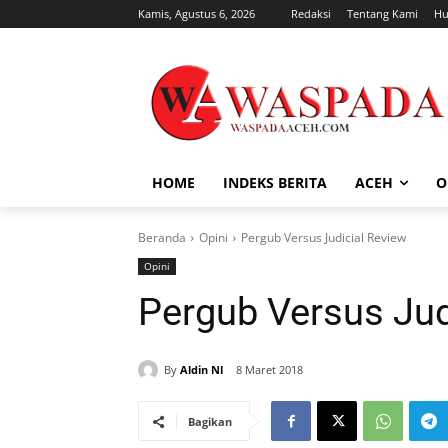
Kamis, Agustus 6, 2026
Redaksi
Tentang Kami
Hu
HOME
INDEKS BERITA
ACEH
O
Beranda
Opini
Pergub Versus Judicial Review
Opini
Pergub Versus Jud
By
Aldin Nl
8 Maret 2018
Bagikan