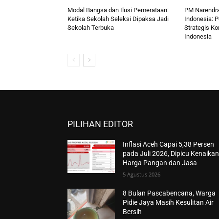
Modal Bangsa dan Ilusi Pemerataan:
PM Narendra
Ketika Sekolah Seleksi Dipaksa Jadi
Indonesia: 
Sekolah Terbuka
Strategis K
Indonesia
PILIHAN EDITOR
Inflasi Aceh Capai 5,38 Persen
pada Juli 2026, Dipicu Kenaika
Harga Pangan dan Jasa
5 Agustus 2026
8 Bulan Pascabencana, Warga
Pidie Jaya Masih Kesulitan Air
Bersih