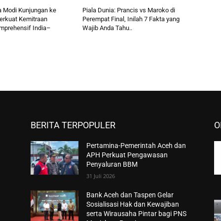
 Modi Kunjungan ke
Piala Dunia: Prancis vs Maroko di
Perkuat Kemitraan
Perempat Final, Inilah 7 Fakta yang
omprehensif India–
Wajib Anda Tahu..
BERITA TERPOPULER
O
Pertamina-Pemerintah Aceh dan
n
APH Perkuat Pengawasan
Penyaluran BBM
31 Juli 2026
Bank Aceh dan Taspen Gelar
Sosialisasi Hak dan Kewajiban
serta Wirausaha Pintar bagi PNS