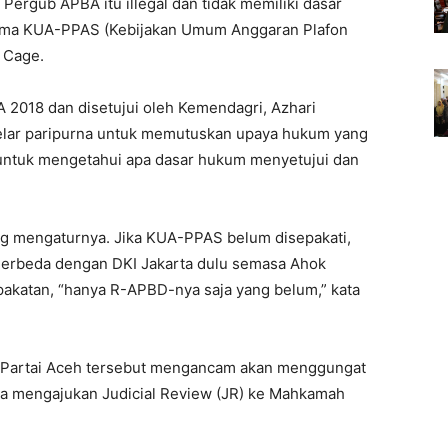
Pergub APBA itu illegal dan tidak memiliki dasar
sama KUA-PPAS (Kebijakan Umum Anggaran Plafon
i Cage.
2018 dan disetujui oleh Kemendagri, Azhari
lar paripurna untuk memutuskan upaya hukum yang
 untuk mengetahui apa dasar hukum menyetujui dan
ng mengaturnya. Jika KUA-PPAS belum disepakati,
Berbeda dengan DKI Jakarta dulu semasa Ahok
katan, “hanya R-APBD-nya saja yang belum,” kata
i Partai Aceh tersebut mengancam akan menggungat
a mengajukan Judicial Review (JR) ke Mahkamah