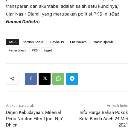
transparan dan akuntabel adalah salah satu kuncinya,”
ujar Nasir Djamil yang merupakan politisi PKS ini.(
Cut
Nauval Dafistri
)
TAGS
Bardan Sahidi
Covid-19
Cut Nauval
Nasir Djamil
Penertiban
PKS
Segel
Artikulli paraprak
Artikulli tjetër
Dirjen Kebudayaan: Milenial
Info Harga Bahan Pokok
Perlu Nonton Film Tjoet Nja’
Kota Banda Aceh 24 Mei
Dhien
2021