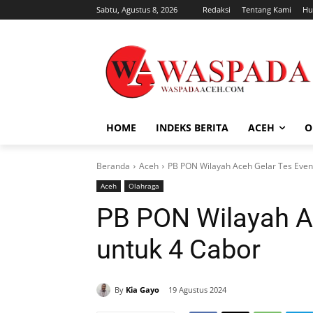
Sabtu, Agustus 8, 2026
Redaksi
Tentang Kami
Hu
HOME
INDEKS BERITA
ACEH
O
Beranda
Aceh
PB PON Wilayah Aceh Gelar Tes Even
Aceh
Olahraga
PB PON Wilayah A
untuk 4 Cabor
By
Kia Gayo
19 Agustus 2024