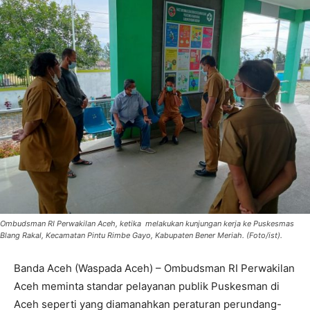
Ombudsman RI Perwakilan Aceh, ketika melakukan kunjungan kerja ke Puskesmas
Blang Rakal, Kecamatan Pintu Rimbe Gayo, Kabupaten Bener Meriah. (Foto/ist).
Banda Aceh (Waspada Aceh) – Ombudsman RI Perwakilan
Aceh meminta standar pelayanan publik Puskesman di
Aceh seperti yang diamanahkan peraturan perundang-