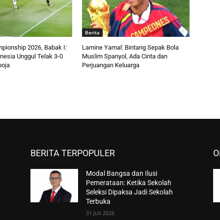
Berita
ionship 2026, Babak I:
Lamine Yamal: Bintang Sepak Bola
nesia Unggul Telak 3-0
Muslim Spanyol, Ada Cinta dan
oja
Perjuangan Keluarga
BERITA TERPOPULER
O
Modal Bangsa dan Ilusi
Pemerataan: Ketika Sekolah
Seleksi Dipaksa Jadi Sekolah
Terbuka
31 Juli 2026