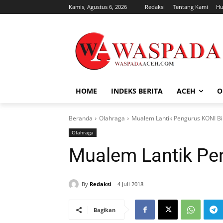
Kamis, Agustus 6, 2026
Redaksi
Tentang Kami
Hu
HOME
INDEKS BERITA
ACEH
O
Beranda
Olahraga
Mualem Lantik Pengurus KONI B
Olahraga
Mualem Lantik Pe
By
Redaksi
4 Juli 2018
Bagikan