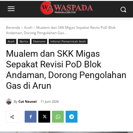
Beranda
Aceh
Mualem dan SKK Migas Sepakat Revisi PoD Blok
Andaman, Dorong Pengolahan Gas...
Aceh
Berita
Ekonomi
Inforial Pemerintah Aceh
Mualem dan SKK Migas
Sepakat Revisi PoD Blok
Andaman, Dorong Pengolahan
Gas di Arun
By
Cut Nauval
11 Juni 2026