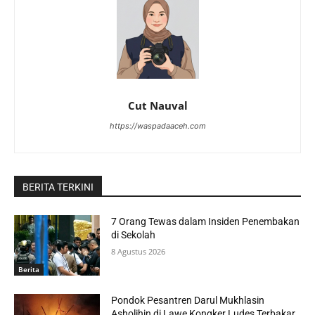
Cut Nauval
https://waspadaaceh.com
BERITA TERKINI
7 Orang Tewas dalam Insiden Penembakan
di Sekolah
8 Agustus 2026
Berita
Pondok Pesantren Darul Mukhlasin
Asholihin di Lawe Kongker Ludes Terbakar,