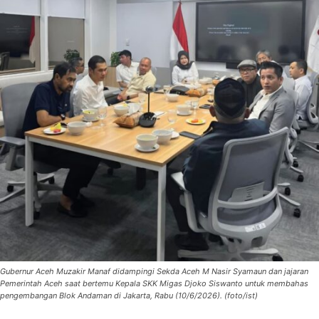
Gubernur Aceh Muzakir Manaf didampingi Sekda Aceh M Nasir Syamaun dan jajaran
Pemerintah Aceh saat bertemu Kepala SKK Migas Djoko Siswanto untuk membahas
pengembangan Blok Andaman di Jakarta, Rabu (10/6/2026). (foto/ist)