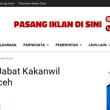
bungi Kami
Pedoman Media Siber
LAHRAGA
PARIWISATA
PEMERINTAH
LAIN-LAIN
mham Aceh
abat Kakanwil
ceh