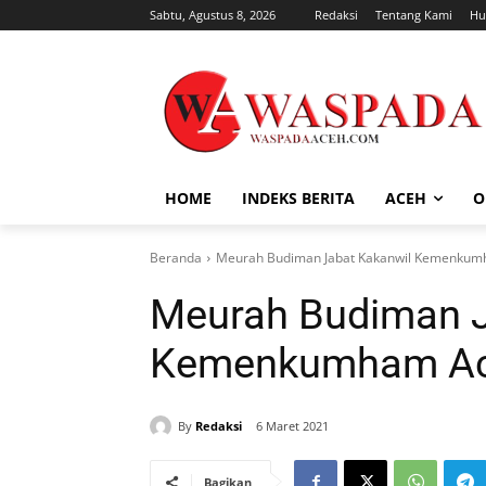
Sabtu, Agustus 8, 2026
Redaksi
Tentang Kami
Hu
HOME
INDEKS BERITA
ACEH
O
Beranda
Meurah Budiman Jabat Kakanwil Kemenku
Meurah Budiman J
Kemenkumham A
By
Redaksi
6 Maret 2021
Bagikan