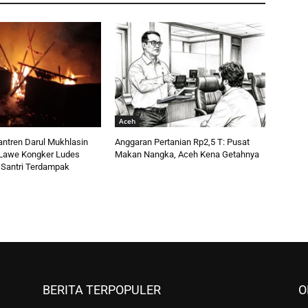
Aceh
ntren Darul Mukhlasin
Anggaran Pertanian Rp2,5 T: Pusat
i Lawe Kongker Ludes
Makan Nangka, Aceh Kena Getahnya
 Santri Terdampak
BERITA TERPOPULER
O