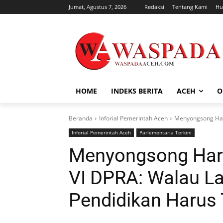
Jumat, Agustus 7, 2026
Redaksi
Tentang Kami
Hu
HOME
INDEKS BERITA
ACEH
O
Beranda
Inforial Pemerintah Aceh
Menyongsong Hard
Inforial Pemerintah Aceh
Parlementaria Terkini
Menyongsong Hard
VI DPRA: Walau La
Pendidikan Harus 