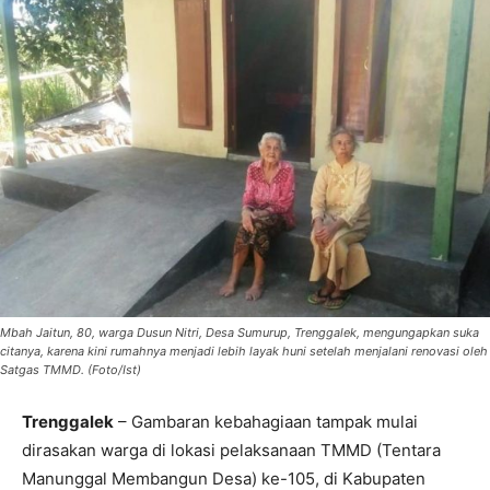
Mbah Jaitun, 80, warga Dusun Nitri, Desa Sumurup, Trenggalek, mengungapkan suka
citanya, karena kini rumahnya menjadi lebih layak huni setelah menjalani renovasi oleh
Satgas TMMD. (Foto/Ist)
Trenggalek
– Gambaran kebahagiaan tampak mulai
dirasakan warga di lokasi pelaksanaan TMMD (Tentara
Manunggal Membangun Desa) ke-105, di Kabupaten