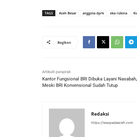
TAGS
Aceh Besar
anggota dprk
eka rizkina
Ki
Bagikan
Artikulli paraprak
Kantor Fungsional BRI Dibuka Layani Nasabah,
Meski BRI Konvensional Sudah Tutup
Redaksi
https://waspadaaceh.com