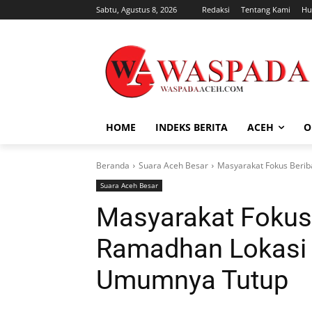
Sabtu, Agustus 8, 2026
Redaksi
Tentang Kami
Hu
HOME
INDEKS BERITA
ACEH
O
Beranda
Suara Aceh Besar
Masyarakat Fokus Beri
Suara Aceh Besar
Masyarakat Fokus
Ramadhan Lokasi 
Umumnya Tutup