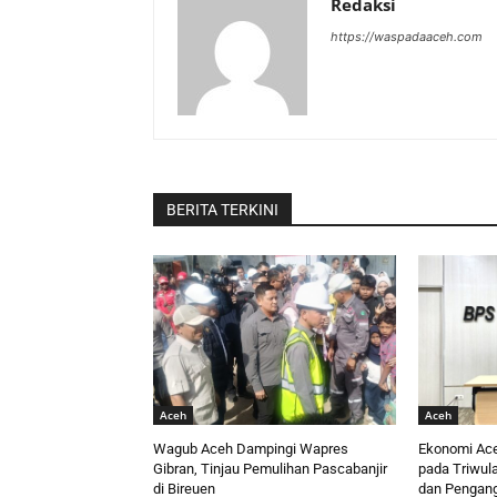
Redaksi
https://waspadaaceh.com
BERITA TERKINI
Aceh
Aceh
Wagub Aceh Dampingi Wapres
Ekonomi Ace
Gibran, Tinjau Pemulihan Pascabanjir
pada Triwula
di Bireuen
dan Pengang