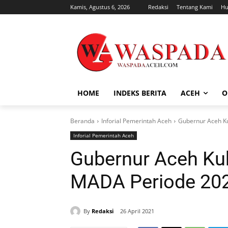
Kamis, Agustus 6, 2026
Redaksi
Tentang Kami
Hu
HOME
INDEKS BERITA
ACEH
O
Beranda
Inforial Pemerintah Aceh
Gubernur Aceh K
Inforial Pemerintah Aceh
Gubernur Aceh Ku
MADA Periode 20
By
Redaksi
26 April 2021