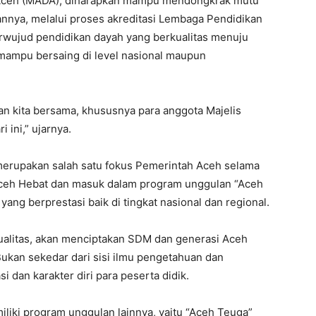
h Aceh (MADA), diharapkan mampu mendongkrak mutu
annya, melalui proses akreditasi Lembaga Pendidikan
erwujud pendidikan dayah yang berkualitas menuju
 mampu bersaing di level nasional maupun
ian kita bersama, khususnya para anggota Majelis
 ini,” ujarnya.
erupakan salah satu fokus Pemerintah Aceh selama
 Aceh Hebat dan masuk dalam program unggulan “Aceh
ng berprestasi baik di tingkat nasional dan regional.
ualitas, akan menciptakan SDM dan generasi Aceh
Bukan sekedar dari sisi ilmu pengetahuan dan
i dan karakter diri para peserta didik.
liki program unggulan lainnya, yaitu “Aceh Teuga”