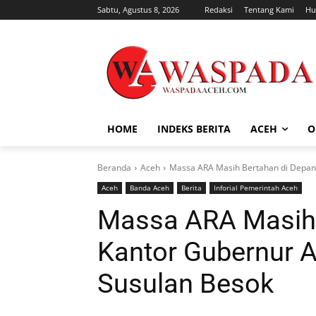
Sabtu, Agustus 8, 2026
Redaksi
Tentang Kami
Hu
HOME
INDEKS BERITA
ACEH
O
Beranda
Aceh
Massa ARA Masih Bertahan di Depan K
Aceh
Banda Aceh
Berita
Inforial Pemerintah Aceh
Massa ARA Masih 
Kantor Gubernur A
Susulan Besok