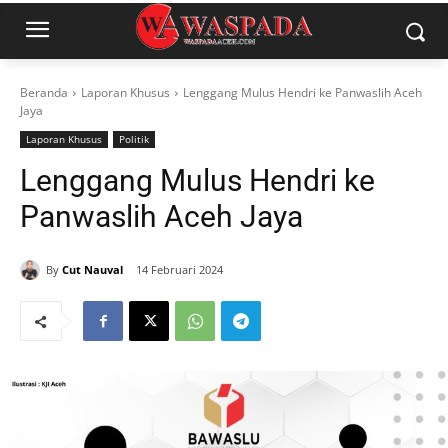
Beranda
Laporan Khusus
Lenggang Mulus Hendri ke Panwaslih Aceh
Jaya
Laporan Khusus
Politik
Lenggang Mulus Hendri ke
Panwaslih Aceh Jaya
By
Cut Nauval
14 Februari 2024