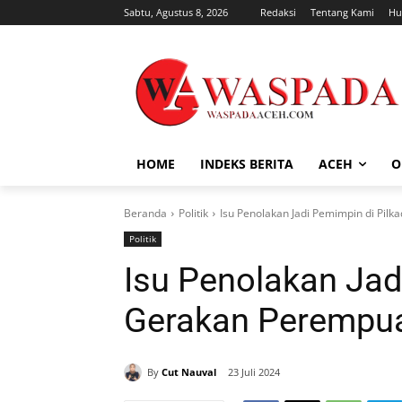
Sabtu, Agustus 8, 2026
Redaksi
Tentang Kami
Hu
HOME
INDEKS BERITA
ACEH
O
Beranda
Politik
Isu Penolakan Jadi Pemimpin di Pil
Politik
Isu Penolakan Jad
Gerakan Perempua
By
Cut Nauval
23 Juli 2024