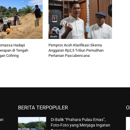
Aceh
omassa Hadapi
Pemprov Aceh Klarifikasi Skema
erapan di Tengah
Anggaran Rp2,5 Triliun Pemulihan
n Cofiring
Pertanian Pascabencana
BERITA TERPOPULER
O
an
Di Balik “Prahara Pulau Emas”,
Foto-Foto yang Menjaga Ingatan