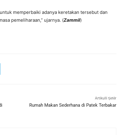
t untuk memperbaiki adanya keretakan tersebut dan
asa pemeliharaan,” ujarnya. (
Zammil
)
Artikulli tjetër
di
Rumah Makan Sederhana di Patek Terbakar