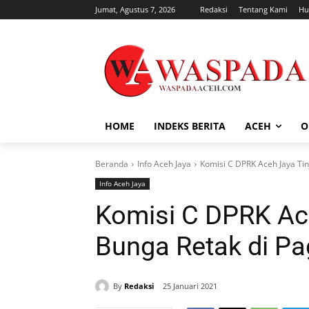
Jumat, Agustus 7, 2026
Redaksi
Tentang Kami
Hu
HOME
INDEKS BERITA
ACEH
O
Beranda
Info Aceh Jaya
Komisi C DPRK Aceh Jaya Tin
Info Aceh Jaya
Komisi C DPRK Ace
Bunga Retak di Pa
By
Redaksi
25 Januari 2021