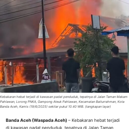
Kebakaran hebat terjadi di kawasan padat penduduk, tepatnya di Jalan Taman Makam
Pahlawan, Lorong PNKA, Gampong Ateuk Pahlawan, Kecamatan Baiturrahman, Kota
Banda Aceh, Kamis (19/6/2025) sekitar pukul 10.40 WIB. (tangkapan layar)
Banda Aceh (Waspada Aceh)
– Kebakaran hebat terjadi
di kawasan padat penduduk, tepatnya di Jalan Taman