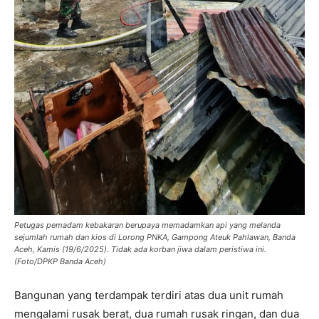
Petugas pemadam kebakaran berupaya memadamkan api yang melanda
sejumlah rumah dan kios di Lorong PNKA, Gampong Ateuk Pahlawan, Banda
Aceh, Kamis (19/6/2025). Tidak ada korban jiwa dalam peristiwa ini.
(Foto/DPKP Banda Aceh)
Bangunan yang terdampak terdiri atas dua unit rumah
mengalami rusak berat, dua rumah rusak ringan, dan dua