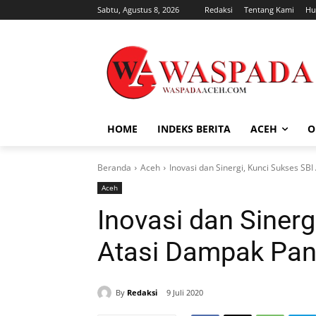
Sabtu, Agustus 8, 2026
Redaksi
Tentang Kami
Hu
HOME
INDEKS BERITA
ACEH
O
Beranda
Aceh
Inovasi dan Sinergi, Kunci Sukses S
Aceh
Inovasi dan Sinerg
Atasi Dampak Pa
By
Redaksi
9 Juli 2020