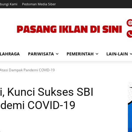
bungi Kami
Pedoman Media Siber
LAHRAGA
PARIWISATA
PEMERINTAH
LAIN-LAIN
BI Atasi Dampak Pandemi COVID-19
i, Kunci Sukses SBI
ndemi COVID-19