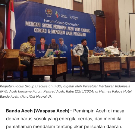
Kegiatan Focus Group Discussion (FGD) digelar oleh Persatuan Wartawan Indonesia
(PWI) Aceh bersama Forum Pemred Aceh, Rabu (22/5/2024) di Hermes Palace Hotel
Banda Aceh. (Foto/Cut Nauval d).
Banda Aceh (Waspasa Aceh)
– Pemimpin Aceh di masa
depan harus sosok yang energik, cerdas, dan memiliki
pemahaman mendalam tentang akar persoalan daerah.