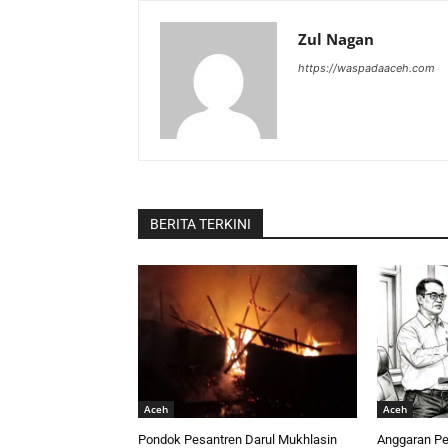
Zul Nagan
https://waspadaaceh.com
BERITA TERKINI
Aceh
Aceh
Pondok Pesantren Darul Mukhlasin
Anggaran Per