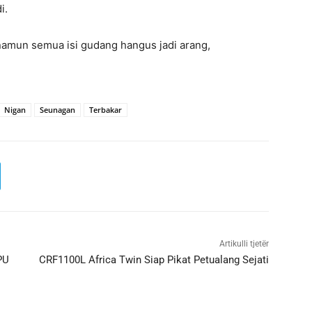
i.
 namun semua isi gudang hangus jadi arang,
Nigan
Seunagan
Terbakar
Artikulli tjetër
PU
CRF1100L Africa Twin Siap Pikat Petualang Sejati