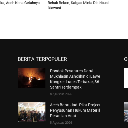
ka, Aceh Kena Getahnya
Rehab Rekon, Satgas Minta Distribusi
Diawasi
BERITA TERPOPULER
O
Pondok Pesantren Darul
Mukhlasin Asholihin di Lawe
Kongker Ludes Terbakar, 36
Santri Terdampak
8 Agustus 2026
Aceh Barat Jadi Pilot Project
Penyusunan Hukum Materiil
Peradilan Adat
5 Agustus 2026