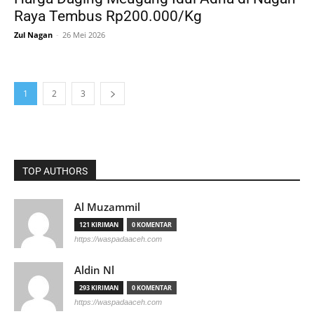
Raya Tembus Rp200.000/Kg
Zul Nagan
-
26 Mei 2026
1
2
3
TOP AUTHORS
Al Muzammil
121 KIRIMAN
0 KOMENTAR
https://waspadaaceh.com
Aldin Nl
293 KIRIMAN
0 KOMENTAR
https://waspadaaceh.com