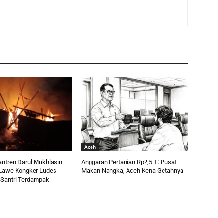
Aceh
ntren Darul Mukhlasin
Anggaran Pertanian Rp2,5 T: Pusat
i Lawe Kongker Ludes
Makan Nangka, Aceh Kena Getahnya
 Santri Terdampak