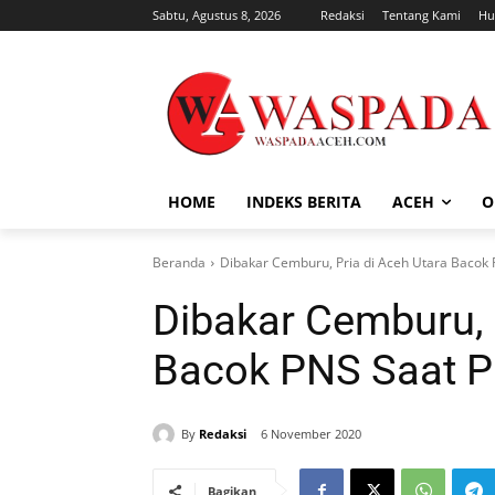
Sabtu, Agustus 8, 2026
Redaksi
Tentang Kami
Hu
HOME
INDEKS BERITA
ACEH
O
Beranda
Dibakar Cemburu, Pria di Aceh Utara Bacok 
Dibakar Cemburu, 
Bacok PNS Saat P
By
Redaksi
6 November 2020
Bagikan