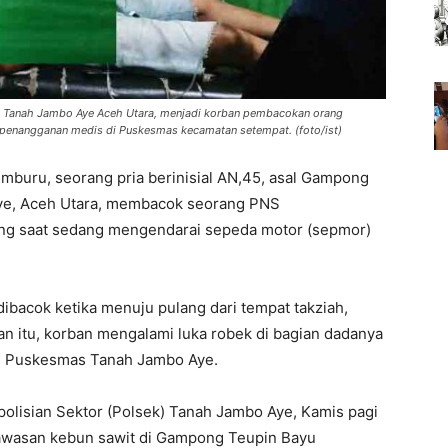
 Tanah Jambo Aye Aceh Utara, menjadi korban pembacokan orang
enangganan medis di Puskesmas kecamatan setempat. (foto/ist)
mburu, seorang pria berinisial AN,45, asal Gampong
ye, Aceh Utara, membacok seorang PNS
ng saat sedang mengendarai sepeda motor (sepmor)
dibacok ketika menuju pulang dari tempat takziah,
n itu, korban mengalami luka robek di bagian dadanya
i Puskesmas Tanah Jambo Aye.
polisian Sektor (Polsek) Tanah Jambo Aye, Kamis pagi
kawasan kebun sawit di Gampong Teupin Bayu