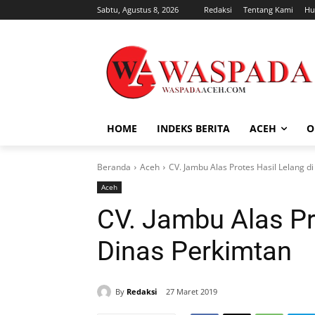
Sabtu, Agustus 8, 2026
Redaksi
Tentang Kami
Hu
HOME
INDEKS BERITA
ACEH
O
Beranda
Aceh
CV. Jambu Alas Protes Hasil Lelang d
Aceh
CV. Jambu Alas Pr
Dinas Perkimtan
By
Redaksi
27 Maret 2019