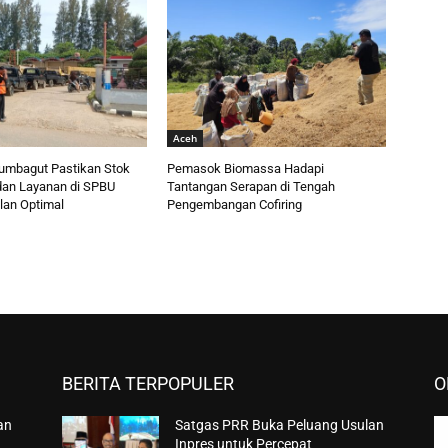
Aceh
umbagut Pastikan Stok
Pemasok Biomassa Hadapi
an Layanan di SPBU
Tantangan Serapan di Tengah
lan Optimal
Pengembangan Cofiring
BERITA TERPOPULER
O
an
Satgas PRR Buka Peluang Usulan
Inpres untuk Percepat