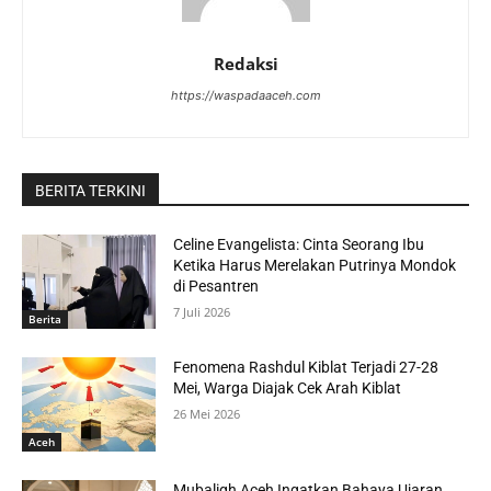
Redaksi
https://waspadaaceh.com
BERITA TERKINI
Celine Evangelista: Cinta Seorang Ibu
Ketika Harus Merelakan Putrinya Mondok
di Pesantren
7 Juli 2026
Berita
Fenomena Rashdul Kiblat Terjadi 27-28
Mei, Warga Diajak Cek Arah Kiblat
26 Mei 2026
Aceh
Mubaligh Aceh Ingatkan Bahaya Ujaran