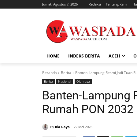
Jumat, Agustus 7, 2026
Redaksi
Tentang Kami
Hu
HOME
INDEKS BERITA
ACEH
O
Beranda
Berita
Banten-Lampung Resmi Jadi Tuan 
Berita
Nasional
Olahraga
Banten-Lampung R
Rumah PON 2032
By
Kia Gayo
22 Mei 2026