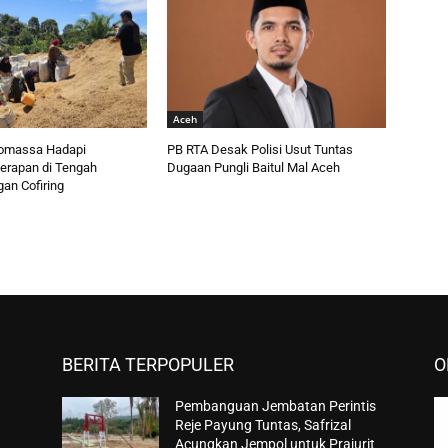
Aceh
omassa Hadapi
PB RTA Desak Polisi Usut Tuntas
erapan di Tengah
Dugaan Pungli Baitul Mal Aceh
n Cofiring
BERITA TERPOPULER
O
Pembanguan Jembatan Perintis
Reje Payung Tuntas, Safrizal
Acungkan Jempol untuk Prajurit