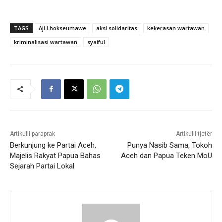
TAGS
Aji Lhokseumawe
aksi solidaritas
kekerasan wartawan
kriminalisasi wartawan
syaiful
Artikulli paraprak
Artikulli tjetër
Berkunjung ke Partai Aceh,
Punya Nasib Sama, Tokoh
Majelis Rakyat Papua Bahas
Aceh dan Papua Teken MoU
Sejarah Partai Lokal