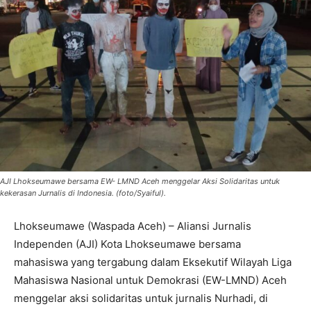
AJI Lhokseumawe bersama EW- LMND Aceh menggelar Aksi Solidaritas untuk
kekerasan Jurnalis di Indonesia. (foto/Syaiful).
Lhokseumawe (Waspada Aceh) – Aliansi Jurnalis
Independen (AJI) Kota Lhokseumawe bersama
mahasiswa yang tergabung dalam Eksekutif Wilayah Liga
Mahasiswa Nasional untuk Demokrasi (EW-LMND) Aceh
menggelar aksi solidaritas untuk jurnalis Nurhadi, di