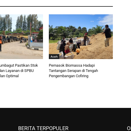
Aceh
umbagut Pastikan Stok
Pemasok Biomassa Hadapi
an Layanan di SPBU
Tantangan Serapan di Tengah
lan Optimal
Pengembangan Cofiring
BERITA TERPOPULER
O