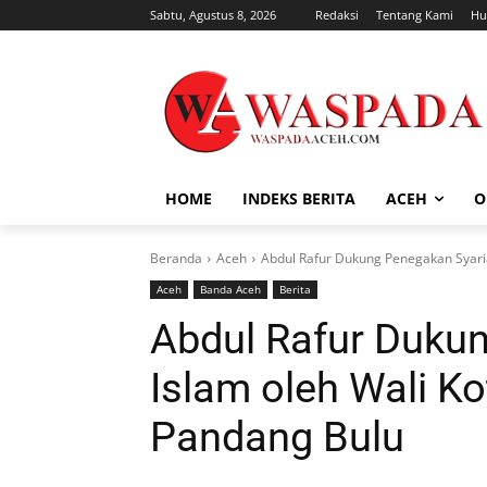
Sabtu, Agustus 8, 2026
Redaksi
Tentang Kami
Hu
HOME
INDEKS BERITA
ACEH
O
Beranda
Aceh
Abdul Rafur Dukung Penegakan Syariat
Aceh
Banda Aceh
Berita
Abdul Rafur Duku
Islam oleh Wali Ko
Pandang Bulu