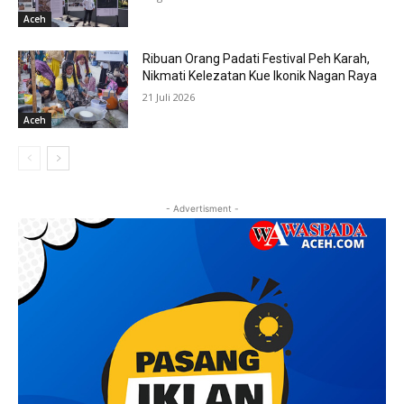
Aceh
Ribuan Orang Padati Festival Peh Karah,
Nikmati Kelezatan Kue Ikonik Nagan Raya
21 Juli 2026
Aceh
- Advertisment -