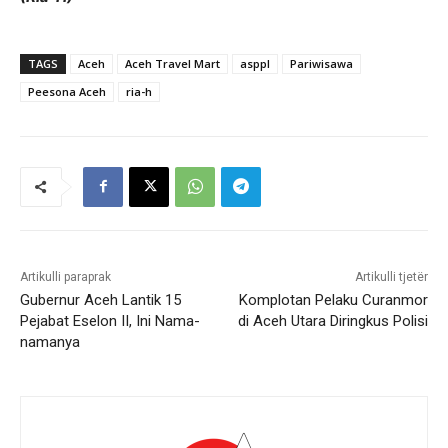
TAGS
Aceh
Aceh Travel Mart
asppI
Pariwisawa
Peesona Aceh
ria-h
Artikulli paraprak
Artikulli tjetër
Gubernur Aceh Lantik 15
Komplotan Pelaku Curanmor
Pejabat Eselon II, Ini Nama-
di Aceh Utara Diringkus Polisi
namanya