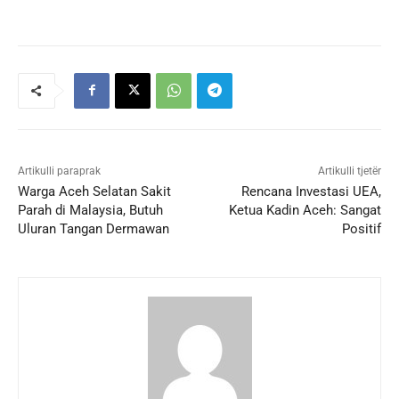
Artikulli paraprak
Artikulli tjetër
Warga Aceh Selatan Sakit
Rencana Investasi UEA,
Parah di Malaysia, Butuh
Ketua Kadin Aceh: Sangat
Uluran Tangan Dermawan
Positif