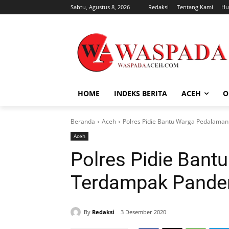
Sabtu, Agustus 8, 2026
Redaksi
Tentang Kami
Hu
HOME
INDEKS BERITA
ACEH
O
Beranda
Aceh
Polres Pidie Bantu Warga Pedalama
Aceh
Polres Pidie Ban
Terdampak Pande
By
Redaksi
3 Desember 2020