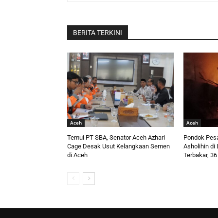
BERITA TERKINI
Aceh
Aceh
Temui PT SBA, Senator Aceh Azhari
Pondok Pesa
Cage Desak Usut Kelangkaan Semen
Asholihin d
di Aceh
Terbakar, 36