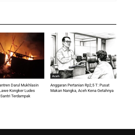
Aceh
ntren Darul Mukhlasin
Anggaran Pertanian Rp2,5 T: Pusat
i Lawe Kongker Ludes
Makan Nangka, Aceh Kena Getahnya
 Santri Terdampak