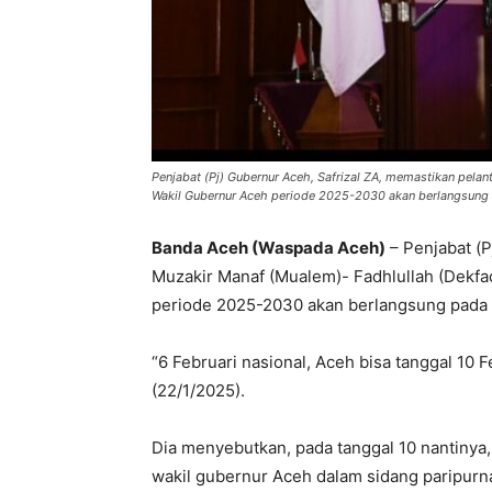
Penjabat (Pj) Gubernur Aceh, Safrizal ZA, memastikan pela
Wakil Gubernur Aceh periode 2025-2030 akan berlangsung p
Banda Aceh (Waspada Aceh)
– Penjabat (P
Muzakir Manaf (Mualem)- Fadhlullah (Dekf
periode 2025-2030 akan berlangsung pada 
“6 Februari nasional, Aceh bisa tanggal 10
(22/1/2025).
Dia menyebutkan, pada tanggal 10 nantinya
wakil gubernur Aceh dalam sidang paripur