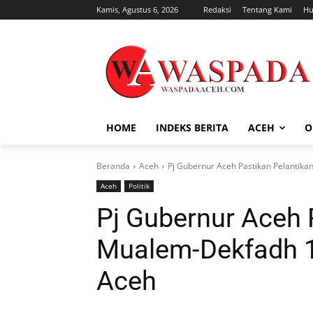
Kamis, Agustus 6, 2026
Redaksi
Tentang Kami
Hu
HOME
INDEKS BERITA
ACEH
O
Beranda
Aceh
Pj Gubernur Aceh Pastikan Pelantik
Aceh
Politik
Pj Gubernur Aceh 
Mualem-Dekfadh 1
Aceh