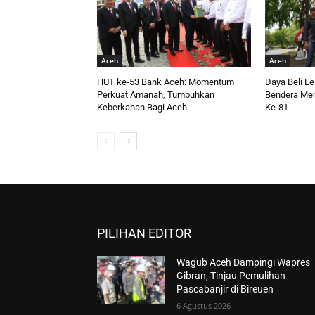
Aceh
Aceh
HUT ke-53 Bank Aceh: Momentum
Daya Beli L
Perkuat Amanah, Tumbuhkan
Bendera Mer
Keberkahan Bagi Aceh
Ke-81
PILIHAN EDITOR
Wagub Aceh Dampingi Wapres
Gibran, Tinjau Pemulihan
Pascabanjir di Bireuen
6 Agustus 2026