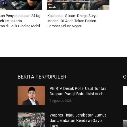
Aceh
lkan Penyelundupan 24 Kg
Kolaborasi Siloam Dhirga Surya
eh ke Jakarta,
Medan-IDI Aceh Tekan Pasien
n di Balik Dinding Mobil
Berobat Keluar Negeri
BERITA TERPOPULER
O
PB RTA Desak Polisi Usut Tuntas
Dugaan Pungli Baitul Mal Aceh
7 Agustus 2026
Wapres Tinjau Jembatan Lumut
dan Jembatan Kendawi Gayo
Lues