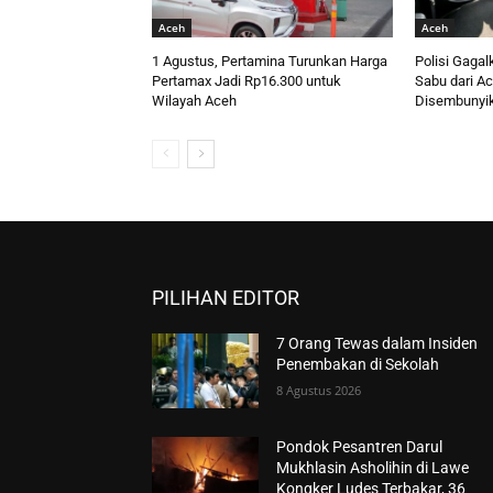
Aceh
Aceh
1 Agustus, Pertamina Turunkan Harga
Polisi Gaga
Pertamax Jadi Rp16.300 untuk
Sabu dari Ac
Wilayah Aceh
Disembunyika
PILIHAN EDITOR
7 Orang Tewas dalam Insiden
Penembakan di Sekolah
8 Agustus 2026
Pondok Pesantren Darul
Mukhlasin Asholihin di Lawe
Kongker Ludes Terbakar, 36