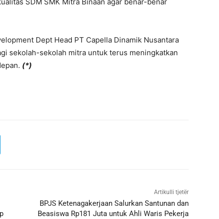
 kualitas SDM SMK Mitra Binaan agar benar-benar
evelopment Dept Head PT Capella Dinamik Nusantara
gi sekolah-sekolah mitra untuk terus meningkatkan
depan.
(*)
Artikulli tjetër
BPJS Ketenagakerjaan Salurkan Santunan dan
p
Beasiswa Rp181 Juta untuk Ahli Waris Pekerja