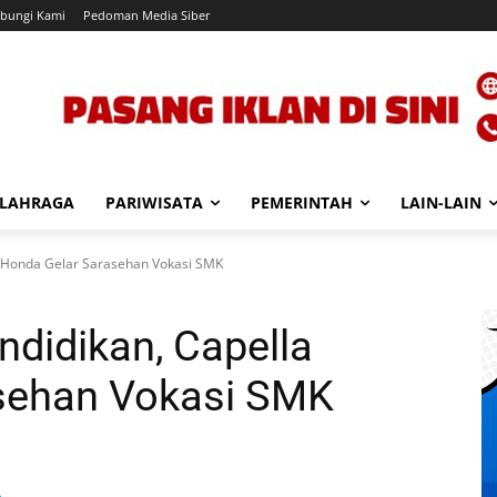
bungi Kami
Pedoman Media Siber
LAHRAGA
PARIWISATA
PEMERINTAH
LAIN-LAIN
la Honda Gelar Sarasehan Vokasi SMK
ndidikan, Capella
sehan Vokasi SMK