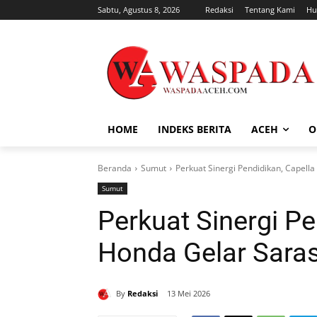
Sabtu, Agustus 8, 2026
Redaksi
Tentang Kami
Hu
HOME
INDEKS BERITA
ACEH
O
Beranda
Sumut
Perkuat Sinergi Pendidikan, Capel
Sumut
Perkuat Sinergi Pe
Honda Gelar Sara
By
Redaksi
13 Mei 2026