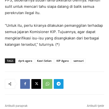
PPS, sebenarnya sudah lama diketahui olehnya. Namun
sulit untuk mencari tahu siapa dalang di balik semua
perekrutan ilegal itu.
“Untuk itu, perlu kiranya dilakukan pemanggilan terhadap
semua jajaran Komisioner KIP. Tujuannya, agar dapat
mengklarifikasi isu-isu yang disangkakan dari berbagai
kalangan tersebut,” tuturnya. (*)
TAGS
dprk agara
Kasri Selian
KIP Agara
samsuri
Artikulli paraprak
Artikulli tjetër