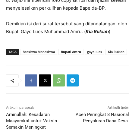
8. Wajib memberikan foto copy skripsi dan ijazah setelah
menyelesaikan perkulihan kepada Bapelda-BP.
Demikian isi dari surat tersebut yang ditandatangani oleh
Bupati Gayo Lues Muhammad Amru. (
Kia Rukiah
)
TAGS
Beasiswa Mahasiswa
Bupati Amru
gayo lues
Kia Rukiah
Artikulli paraprak
Artikulli tjetër
Aminullah: Kesadaran
Aceh Peringkat 8 Nasional
Masyarakat untuk Vaksin
Penyaluran Dana Desa
Semakin Meningkat