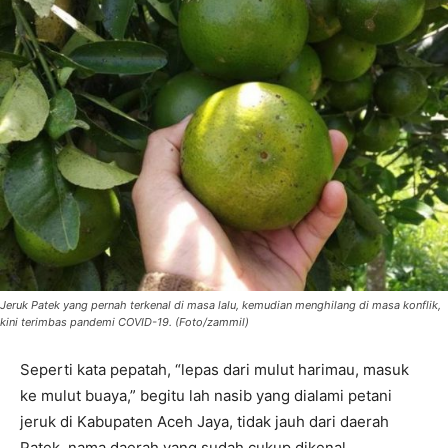
Jeruk Patek yang pernah terkenal di masa lalu, kemudian menghilang di masa konflik,
kini terimbas pandemi COVID-19. (Foto/zammil)
Seperti kata pepatah, “lepas dari mulut harimau, masuk
ke mulut buaya,” begitu lah nasib yang dialami petani
jeruk di Kabupaten Aceh Jaya, tidak jauh dari daerah
Patek, nama daerah yang sudah cukup dikenal