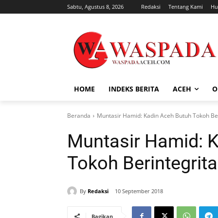
Sabtu, Agustus 8, 2026
Redaksi
Tentang Kami
Hu
HOME
INDEKS BERITA
ACEH
O
Beranda
Muntasir Hamid: Kadin Aceh Butuh Tokoh Ber
Muntasir Hamid: 
Tokoh Berintegrit
By
Redaksi
10 September 2018
Bagikan